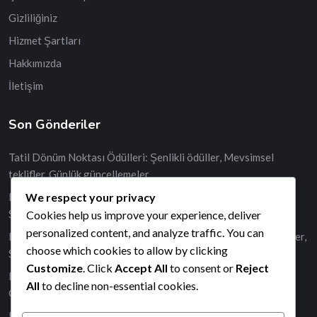
Gizliliğiniz
Hizmet Şartları
Hakkımızda
İletişim
Son Gönderiler
Tatil Dönüm Noktası Ödülleri: Şenlikli ödüller, Mevsimsel
teklifler, Günlük güncellemeler
We respect your privacy
Raidler İçin Coin Bağlantıları: Özel ödüller, Günlük talepler,
Sınırlı süre
Cookies help us improve your experience, deliver
personalized content, and analyze traffic. You can
Nadir Spin Bağlantıları: Günlük Ücretsiz Dönüşler, Eşsiz Ödüller,
choose which cookies to allow by clicking
Sınırlı Süre
Customize
. Click
Accept All
to consent or
Reject
Etkinlikler için Coin Bağlantıları: Temalı ödüller, Özel günler,
All
to decline non-essential cookies.
Günlük talepler
Başarılar İçin Dönme Bağlantıları: Kilometre taşı ödülleri,