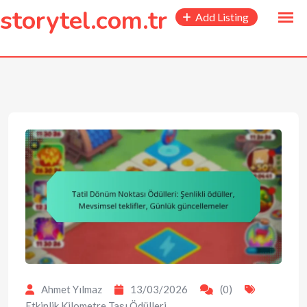
to
storytel.com.tr
Add Listing
content
Ahmet Yılmaz
13/03/2026
(0)
Etkinlik Kilometre Taşı Ödülleri