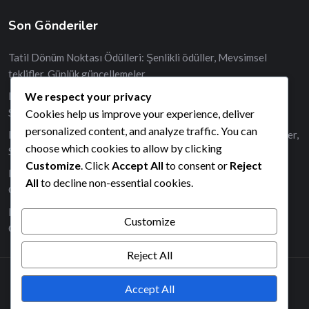
Son Gönderiler
Tatil Dönüm Noktası Ödülleri: Şenlikli ödüller, Mevsimsel
teklifler, Günlük güncellemeler
We respect your privacy
Raidler İçin Coin Bağlantıları: Özel ödüller, Günlük talepler,
Sınırlı süre
Cookies help us improve your experience, deliver
personalized content, and analyze traffic. You can
Nadir Spin Bağlantıları: Günlük Ücretsiz Dönüşler, Eşsiz Ödüller,
choose which cookies to allow by clicking
Sınırlı Süre
Customize
. Click
Accept All
to consent or
Reject
Etkinlikler için Coin Bağlantıları: Temalı ödüller, Özel günler,
All
to decline non-essential cookies.
Günlük talepler
Başarılar İçin Dönme Bağlantıları: Kilometre taşı ödülleri,
Customize
Günlük güncellemeler, Özel teklifler
Reject All
Accept All
2026© All right reserved by Radiustheme