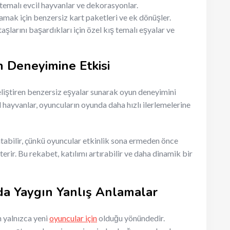
temalı evcil hayvanlar ve dekorasyonlar.
amak için benzersiz kart paketleri ve ek dönüşler.
aşlarını başardıkları için özel kış temalı eşyalar ve
n Deneyimine Etkisi
geliştiren benzersiz eşyalar sunarak oyun deneyimini
l hayvanlar, oyuncuların oyunda daha hızlı ilerlemelerine
atabilir, çünkü oyuncular etkinlik sona ermeden önce
rir. Bu rekabet, katılımı artırabilir ve daha dinamik bir
da Yaygın Yanlış Anlamalar
n yalnızca yeni
oyuncular için
olduğu yönündedir.