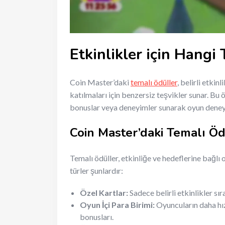
Etkinlikler için Hangi
Coin Master’daki
temalı ödüller
, belirli etkin
katılmaları için benzersiz teşvikler sunar. Bu 
bonuslar veya deneyimler sunarak oyun deneyim
Coin Master’daki Temalı Öd
Temalı ödüller, etkinliğe ve hedeflerine bağlı 
türler şunlardır:
Özel Kartlar:
Sadece belirli etkinlikler sır
Oyun İçi Para Birimi:
Oyuncuların daha hız
bonusları.