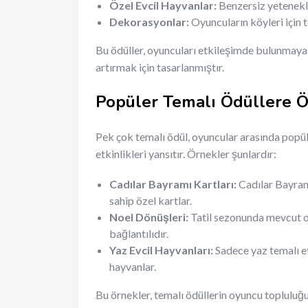
Özel Evcil Hayvanlar:
Benzersiz yetenekler
Dekorasyonlar:
Oyuncuların köyleri için t
Bu ödüller, oyuncuları etkileşimde bulunmaya 
artırmak için tasarlanmıştır.
Popüler Temalı Ödüllere Ö
Pek çok temalı ödül, oyuncular arasında popül
etkinlikleri yansıtır. Örnekler şunlardır:
Cadılar Bayramı Kartları:
Cadılar Bayramı
sahip özel kartlar.
Noel Dönüşleri:
Tatil sezonunda mevcut ol
bağlantılıdır.
Yaz Evcil Hayvanları:
Sadece yaz temalı et
hayvanlar.
Bu örnekler, temalı ödüllerin oyuncu topluluğ