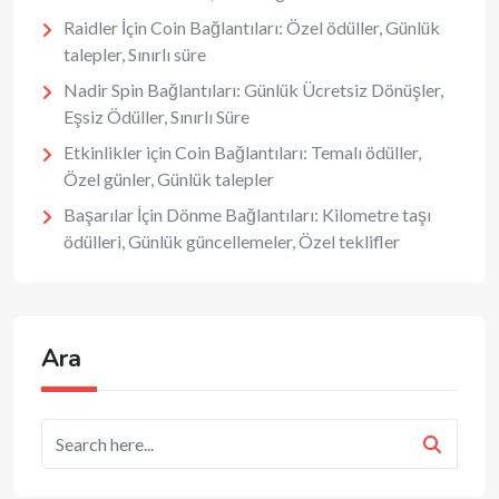
Raidler İçin Coin Bağlantıları: Özel ödüller, Günlük
talepler, Sınırlı süre
Nadir Spin Bağlantıları: Günlük Ücretsiz Dönüşler,
Eşsiz Ödüller, Sınırlı Süre
Etkinlikler için Coin Bağlantıları: Temalı ödüller,
Özel günler, Günlük talepler
Başarılar İçin Dönme Bağlantıları: Kilometre taşı
ödülleri, Günlük güncellemeler, Özel teklifler
Ara