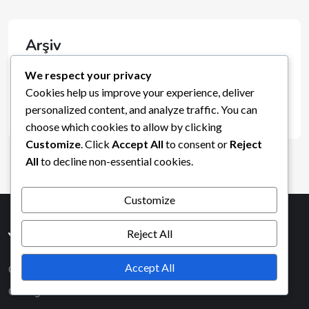
Arşiv
We respect your privacy
March 2026
Cookies help us improve your experience, deliver
personalized content, and analyze traffic. You can
February 2026
choose which cookies to allow by clicking
Customize
. Click
Accept All
to consent or
Reject
All
to decline non-essential cookies.
Customize
Reject All
Yasal Bilgiler
Accept All
Çerezler ve Takip
Gizliliğiniz