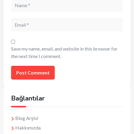
Name
Email
Save my name, email, and website in this browser for
the next time I comment.
Bağlantılar
Blog Arşivi
Hakkımızda