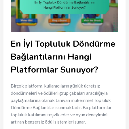
En İyi Topluluk Döndürme
Bağlantılarını Hangi
Platformlar Sunuyor?
Birçok platform, kullanıcıların günlük ücretsiz
döndürmeleri ve ödülleri grup çabaları aracılığıyla
paylaşmalarına olanak tanıyan mükemmel Topluluk
Döndürme Bağlantıları sunmaktadır. Bu platformlar,
topluluk katılımını teşvik eder ve oyun deneyimini
artıran benzersiz ödül sistemleri sunar.