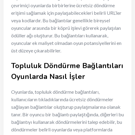
çevrimiçi oyunlarda birbirlerine ücretsiz döndürme
erişimi sağlamak için paylaşabilecekleri belirli URL’ler
veya kodlardır. Bu bağlantılar genellikle bireysel
oyuncular arasında bir köprü işlevi görerek paylaşılan
ödüller ağı oluşturur. Bu bağlantıları kullanarak,
oyuncular ek maliyet olmadan oyun potansiyellerini en
üst düzeye çıkarabilirler.
Topluluk Döndürme Bağlantıları
Oyunlarda Nasıl İşler
Oyunlarda, topluluk döndürme bağlantıları,
kullanıcıların tıkladıklarında ücretsiz döndürmeler
sağlayan bağlantılar oluşturup paylaşmalarına olanak
tanır. Bir oyuncu bir bağlantı paylaştığında, diğerleri bu
bağlantıyı kullanarak döndürmelerini talep edebilir, bu
döndürmeler belirli oyunlarda veya platformlarda