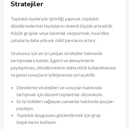
Stratejiler
Topluluk üyeleriyle işbirliği yapmak, topluluk
döndürmelerinin faydalarını önemli ölçüde artırabilir.
Küçük gruplar veya takımlar oluşturmak, koordine
çabalarla daha yüksek ödül şanslarını artırır.
Grubunuz için en iyi çalışan stratejiler hakkında
tartışmalara katılın. İçgörü ve deneyimlerin
paylaşılması, döndürmelerin daha etkili kullanılmasına
ve genel sonuçların iyileşmesine yol açabilir.
Döndürme stratejileri ve sonuçları hakkında
tartışmak için düzenli toplantılar düzenleyin.
En iyi ödülleri sağlayan zamanlar hakkında ipuçları
paylaşın.
Topluluk duygusunu güçlendirmek için grup
başarılarını kutlayın.