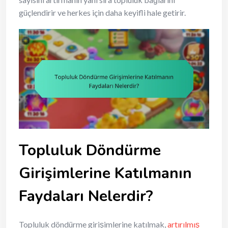
güçlendirir ve herkes için daha keyifli hale getirir.
Topluluk Döndürme
Girişimlerine Katılmanın
Faydaları Nelerdir?
Topluluk döndürme girişimlerine katılmak,
artırılmış