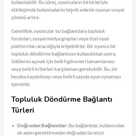
kullanılabilir. Bu süreç, oyuncuların birbirleriyle
etkileşimde bulunmalarını teşvik ederek oyunun sosyal
yönünü artırır.
Genellikle, oyuncular bu bağlantılara topluluk
forumları, sosyal medya grupları veya özel oyun
platformları aracılığıyla erişebilirler. Bir oyuncu bir
topluluk döndürme bağlantısını kullandıktan sonra,
ödüllerini açmak için belirli görevleri tamamlaması
veya belirli kriterleri karşılaması gerekebilir. Bu, bir
hesaba kaydolmayı veya belirli sayıda oyun oynamayı
içerebilir.
Topluluk Döndürme Bağlantı
Türleri
Doğrudan Bağlantılar:
Bu bağlantılar, kullanıcıdan
ek adım gerektirmeden doğrudan ücretsiz