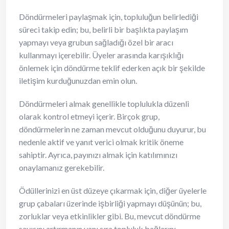
Döndürmeleri paylaşmak için, topluluğun belirlediği
süreci takip edin; bu, belirli bir başlıkta paylaşım
yapmayı veya grubun sağladığı özel bir aracı
kullanmayı içerebilir. Üyeler arasında karışıklığı
önlemek için döndürme teklif ederken açık bir şekilde
iletişim kurduğunuzdan emin olun.
Döndürmeleri almak genellikle toplulukla düzenli
olarak kontrol etmeyi içerir. Birçok grup,
döndürmelerin ne zaman mevcut olduğunu duyurur, bu
nedenle aktif ve yanıt verici olmak kritik öneme
sahiptir. Ayrıca, payınızı almak için katılımınızı
onaylamanız gerekebilir.
Ödüllerinizi en üst düzeye çıkarmak için, diğer üyelerle
grup çabaları üzerinde işbirliği yapmayı düşünün; bu,
zorluklar veya etkinlikler gibi. Bu, mevcut döndürme
sayısını artırmanın yanı sıra topluluk bağlarını