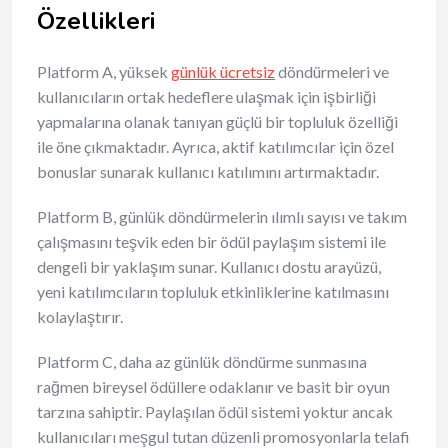
Özellikleri
Platform A, yüksek
günlük ücretsiz
döndürmeleri ve
kullanıcıların ortak hedeflere ulaşmak için işbirliği
yapmalarına olanak tanıyan güçlü bir topluluk özelliği
ile öne çıkmaktadır. Ayrıca, aktif katılımcılar için özel
bonuslar sunarak kullanıcı katılımını artırmaktadır.
Platform B, günlük döndürmelerin ılımlı sayısı ve takım
çalışmasını teşvik eden bir ödül paylaşım sistemi ile
dengeli bir yaklaşım sunar. Kullanıcı dostu arayüzü,
yeni katılımcıların topluluk etkinliklerine katılmasını
kolaylaştırır.
Platform C, daha az günlük döndürme sunmasına
rağmen bireysel ödüllere odaklanır ve basit bir oyun
tarzına sahiptir. Paylaşılan ödül sistemi yoktur ancak
kullanıcıları meşgul tutan düzenli promosyonlarla telafi