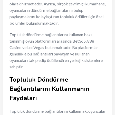
olarak hizmet eder. Ayrıca, birçok çevrimiçi kumarhane,
oyuncuların döndürme bağlantılarını bulup
paylaşmalarını kolaylaştıran topluluk ödülleri için özel
bölümler bulundurmaktadır.
Topluluk döndürme bağlantılarını kullanan bazı
tanınmış oyun platformları arasında Bet365, 888
Casino ve LeoVegas bulunmaktadır. Bu platformlar
genellikle bu bağlantıları paylaşan ve kullanan
oyuncuları takip edip ödüllendiren yerleşik sistemlere
sahiptir.
Topluluk Döndürme
Bağlantılarını Kullanmanın
Faydaları
Topluluk döndürme bağlantılarını kullanmak, oyuncular