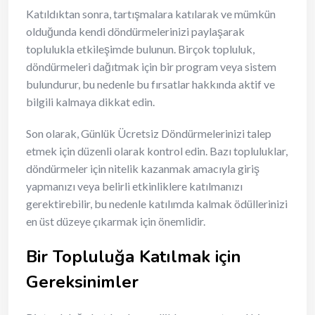
Katıldıktan sonra, tartışmalara katılarak ve mümkün
olduğunda kendi döndürmelerinizi paylaşarak
toplulukla etkileşimde bulunun. Birçok topluluk,
döndürmeleri dağıtmak için bir program veya sistem
bulundurur, bu nedenle bu fırsatlar hakkında aktif ve
bilgili kalmaya dikkat edin.
Son olarak, Günlük Ücretsiz Döndürmelerinizi talep
etmek için düzenli olarak kontrol edin. Bazı topluluklar,
döndürmeler için nitelik kazanmak amacıyla giriş
yapmanızı veya belirli etkinliklere katılmanızı
gerektirebilir, bu nedenle katılımda kalmak ödüllerinizi
en üst düzeye çıkarmak için önemlidir.
Bir Topluluğa Katılmak için
Gereksinimler