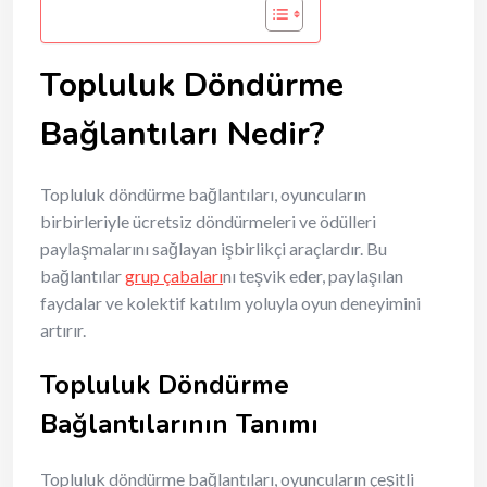
Topluluk Döndürme
Bağlantıları Nedir?
Topluluk döndürme bağlantıları, oyuncuların
birbirleriyle ücretsiz döndürmeleri ve ödülleri
paylaşmalarını sağlayan işbirlikçi araçlardır. Bu
bağlantılar
grup çabaları
nı teşvik eder, paylaşılan
faydalar ve kolektif katılım yoluyla oyun deneyimini
artırır.
Topluluk Döndürme
Bağlantılarının Tanımı
Topluluk döndürme bağlantıları, oyuncuların çeşitli