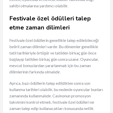
sahibi olmalarına yardımcı olabilir.
Festivale özel ödülleri talep
etme zaman dilimleri
Festivale özel ödüllerin genellikle talep edilebileceği
belirli zaman dilimleri vardır. Bu dönemler genellikle
tatil tarihleriyle örtüşür ve tatilden birkaç gün önce
başlayıp tatilden birkaç gün sonra uzanır. Oyuncular,
mevcut bonuslardan yararlanmak için bu zaman
dilimlerinin farkında olmalıdır.
Ayrıca, bazı ödüllerin talep edildikten sonra son
kullanma tarihleri olabilir, bu nedenle oyuncular bunları
zamanında kullanmalıdır. Casinonun promosyon
takvimini kontrol etmek, festivale özel ödülleri ne
zaman talep edip kullanacakları konusunda netlik