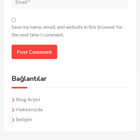
Save my name, email, and website in this browser for
the next time I comment.
Bağlantılar
Blog Arşivi
Hakkımızda
İletişim