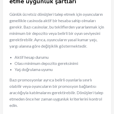
etme uygunluk şartları
Günlük ücretsiz dönüşleri talep etmek için oyuncuların
genellikle casinoda aktif bir hesaba sahip olmaları
gerekir. Bazı casinolar, bu tekliflerden yararlanmak için
minimum bir depozito veya belirli bir oyun seviyesini
gerektirebilir. Ayrıca, oyuncuların yasal kumar yaşı,
yargı alanına göre değişiklik göstermektedir.
Aktif hesap durumu
Olası minimum depozito gereksinimi
Yaş doğrulama uyumu
Bazı promosyonlar ayrıca belirli oyunlarla sınırlı
olabilir veya oyuncuların bir promosyon bağlantısı
aracılığıyla katılmalarını gerektirebilir. Dönüşleri talep
etmeden önce her zaman uygunluk kriterlerini kontrol
edin.