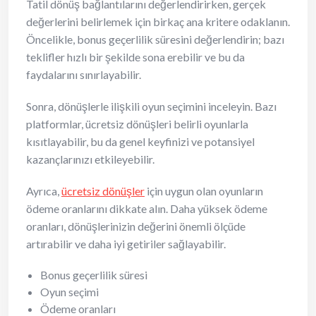
Tatil dönüş bağlantılarını değerlendirirken, gerçek
değerlerini belirlemek için birkaç ana kritere odaklanın.
Öncelikle, bonus geçerlilik süresini değerlendirin; bazı
teklifler hızlı bir şekilde sona erebilir ve bu da
faydalarını sınırlayabilir.
Sonra, dönüşlerle ilişkili oyun seçimini inceleyin. Bazı
platformlar, ücretsiz dönüşleri belirli oyunlarla
kısıtlayabilir, bu da genel keyfinizi ve potansiyel
kazançlarınızı etkileyebilir.
Ayrıca,
ücretsiz dönüşler
için uygun olan oyunların
ödeme oranlarını dikkate alın. Daha yüksek ödeme
oranları, dönüşlerinizin değerini önemli ölçüde
artırabilir ve daha iyi getiriler sağlayabilir.
Bonus geçerlilik süresi
Oyun seçimi
Ödeme oranları