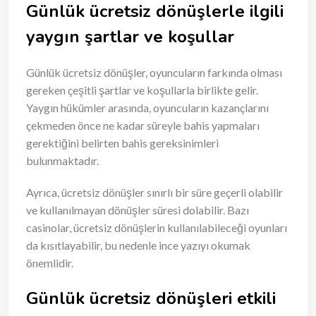
Günlük ücretsiz dönüşlerle ilgili
yaygın şartlar ve koşullar
Günlük ücretsiz dönüşler, oyuncuların farkında olması
gereken çeşitli şartlar ve koşullarla birlikte gelir.
Yaygın hükümler arasında, oyuncuların kazançlarını
çekmeden önce ne kadar süreyle bahis yapmaları
gerektiğini belirten bahis gereksinimleri
bulunmaktadır.
Ayrıca, ücretsiz dönüşler sınırlı bir süre geçerli olabilir
ve kullanılmayan dönüşler süresi dolabilir. Bazı
casinolar, ücretsiz dönüşlerin kullanılabileceği oyunları
da kısıtlayabilir, bu nedenle ince yazıyı okumak
önemlidir.
Günlük ücretsiz dönüşleri etkili