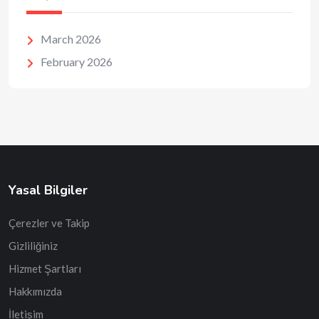
March 2026
February 2026
Yasal Bilgiler
Çerezler ve Takip
Gizliliğiniz
Hizmet Şartları
Hakkımızda
İletişim