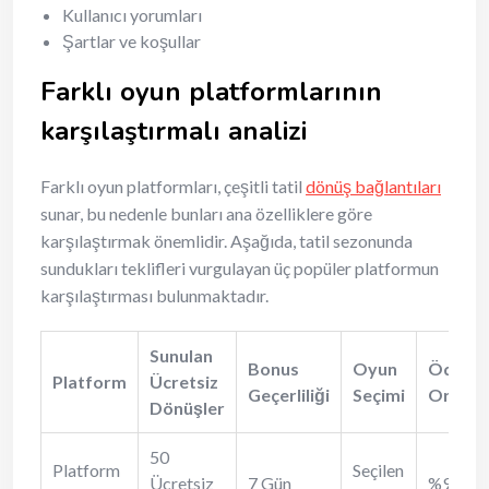
Kullanıcı yorumları
Şartlar ve koşullar
Farklı oyun platformlarının
karşılaştırmalı analizi
Farklı oyun platformları, çeşitli tatil
dönüş bağlantıları
sunar, bu nedenle bunları ana özelliklere göre
karşılaştırmak önemlidir. Aşağıda, tatil sezonunda
sundukları teklifleri vurgulayan üç popüler platformun
karşılaştırması bulunmaktadır.
Sunulan
Bonus
Oyun
Ödeme
Platform
Ücretsiz
Geçerliliği
Seçimi
Oranı
Dönüşler
50
Platform
Seçilen
Ücretsiz
7 Gün
%95