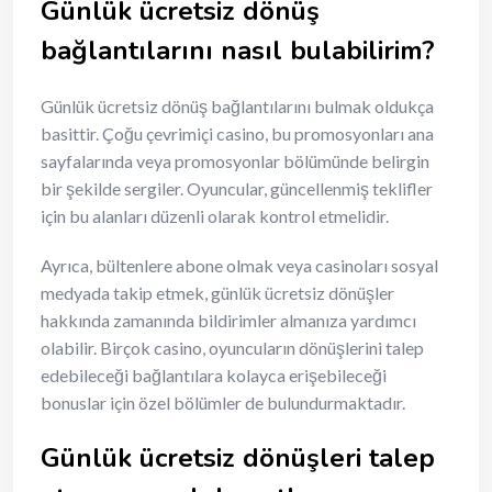
Günlük ücretsiz dönüş
bağlantılarını nasıl bulabilirim?
Günlük ücretsiz dönüş bağlantılarını bulmak oldukça
basittir. Çoğu çevrimiçi casino, bu promosyonları ana
sayfalarında veya promosyonlar bölümünde belirgin
bir şekilde sergiler. Oyuncular, güncellenmiş teklifler
için bu alanları düzenli olarak kontrol etmelidir.
Ayrıca, bültenlere abone olmak veya casinoları sosyal
medyada takip etmek, günlük ücretsiz dönüşler
hakkında zamanında bildirimler almanıza yardımcı
olabilir. Birçok casino, oyuncuların dönüşlerini talep
edebileceği bağlantılara kolayca erişebileceği
bonuslar için özel bölümler de bulundurmaktadır.
Günlük ücretsiz dönüşleri talep