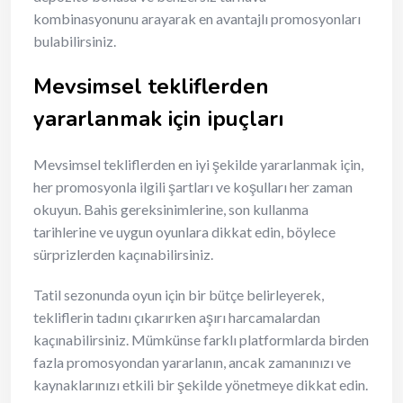
kombinasyonunu arayarak en avantajlı promosyonları
bulabilirsiniz.
Mevsimsel tekliflerden
yararlanmak için ipuçları
Mevsimsel tekliflerden en iyi şekilde yararlanmak için,
her promosyonla ilgili şartları ve koşulları her zaman
okuyun. Bahis gereksinimlerine, son kullanma
tarihlerine ve uygun oyunlara dikkat edin, böylece
sürprizlerden kaçınabilirsiniz.
Tatil sezonunda oyun için bir bütçe belirleyerek,
tekliflerin tadını çıkarırken aşırı harcamalardan
kaçınabilirsiniz. Mümkünse farklı platformlarda birden
fazla promosyondan yararlanın, ancak zamanınızı ve
kaynaklarınızı etkili bir şekilde yönetmeye dikkat edin.