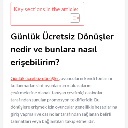
Key sections in the article:
Günlük Ücretsiz Dönüşler
nedir ve bunlara nasıl
erişebilirim?
Günlük ücretsiz dönüşler
, oyuncuların kendi fonlarını
kullanmadan slot oyunlarının makaralarını
çevirmelerine olanak tanıyan çevrimiçi casinolar
tarafından sunulan promosyon teklifleridir. Bu
dönüşlere erişmek için oyuncular genellikle hesaplarına
giriş yapmalı ve casinolar tarafından sağlanan belirli
talimatları veya bağlantıları takip etmelidir.