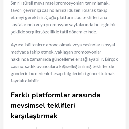
Sınırlı süreli mevsimsel promosyonları tanımlamak,
favori çevrimiçi casinolarınızı düzenli olarak takip
etmeyi gerektirir. Çoğu platform, bu teklifleri ana
sayfalarında veya promosyon sayfalarında belirgin bir
şekilde sergiler, özellikle tatil dönemlerinde.
Ayrıca, bültenlere abone olmak veya casinoları sosyal
medyada takip etmek, yaklaşan promosyonlar
hakkında zamanında güncellemeler sağlayabilir. Birçok
casino, sadık oyunculara kişiselleştirilmiş teklifler de
gönderir, bu nedenle hesap bilgilerinizi güncel tutmak
faydalı olabilir.
Farklı platformlar arasında
mevsimsel teklifleri
karşılaştırmak