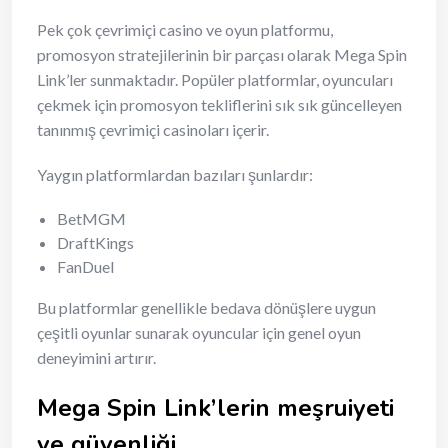
Pek çok çevrimiçi casino ve oyun platformu,
promosyon stratejilerinin bir parçası olarak Mega Spin
Link’ler sunmaktadır. Popüler platformlar, oyuncuları
çekmek için promosyon tekliflerini sık sık güncelleyen
tanınmış çevrimiçi casinoları içerir.
Yaygın platformlardan bazıları şunlardır:
BetMGM
DraftKings
FanDuel
Bu platformlar genellikle bedava dönüşlere uygun
çeşitli oyunlar sunarak oyuncular için genel oyun
deneyimini artırır.
Mega Spin Link’lerin meşruiyeti
ve güvenliği