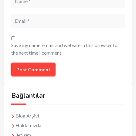
Email
Save my name, email, and website in this browser for
the next time I comment.
Bağlantılar
Blog Arşivi
Hakkımızda
İletişim