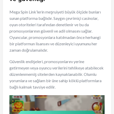
Mega Spin Link’lerin meşruiyeti büyük ölçüde bunları
sunan platforma bağlıdır. Saygın çevrimiçi casinolar,
oyun otoriteleri tarafından denetlenir ve bu da
promosyonlarının güvenli ve adil olmasını sağlar.
Oyuncular, promosyonlara katılmadan önce herhangi
bir platformun lisansını ve düzenleyici uyumunu her
zaman doğrulamalıdır.
Güvenlik endişeleri, promosyonlarını yerine
getirmeyen veya oyuncu verilerini tehlikeye atabilecek
düzenlenmemiş sitelerden kaynaklanabilir. Olumlu
yorumlara ve sağlam bir üne sahip köklü platformlara
bağlı kalmak tavsiye edilir.