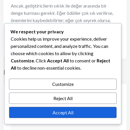
Ancak, geliştiricilerin sıklık ile değer arasında bir
denge kurması gerekir. Eğer ödüller çok sık verilirse,
önemlerini kaybedebilirler; eğer çok seyrek olursa,
oyuncular ilgilerini kaybedebilir. İyi planlanmış bir ödül
We respect your privacy
takvimi, heyecanı sürdürebilir ve sürekli katılımı teşvik
Cookies help us improve your experience, deliver
edebilir.
personalized content, and analyze traffic. You can
choose which cookies to allow by clicking
Customize
. Click
Accept All
to consent or
Reject
All
to decline non-essential cookies.
Leave a Comment
Customize
Your email address will not be published.
Required
Reject All
fields are marked
*
Accept All
Comment