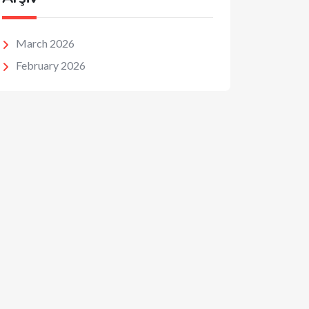
March 2026
February 2026