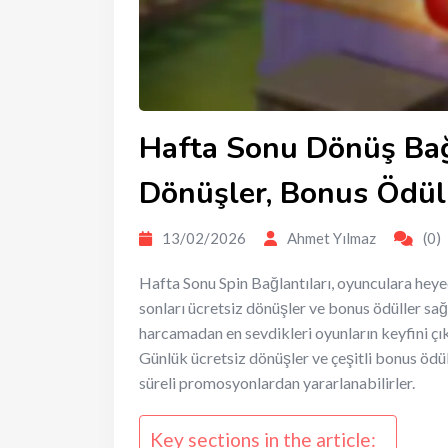
Hafta Sonu Dönüş Bağl
Dönüşler, Bonus Ödülle
13/02/2026
Ahmet Yılmaz
(0)
Hafta Sonu Spin Bağlantıları, oyunculara heyec
sonları ücretsiz dönüşler ve bonus ödüller sağ
harcamadan en sevdikleri oyunların keyfini çı
Günlük ücretsiz dönüşler ve çeşitli bonus ödüll
süreli promosyonlardan yararlanabilirler.
Key sections in the article: