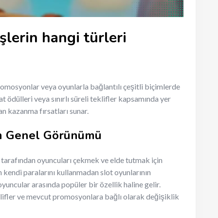
lerin hangi türleri
romosyonlar veya oyunlarla bağlantılı çeşitli biçimlerde
t ödülleri veya sınırlı süreli teklifler kapsamında yer
an kazanma fırsatları sunar.
in Genel Görünümü
 tarafından oyuncuları çekmek ve elde tutmak için
ın kendi paralarını kullanmadan slot oyunlarının
yuncular arasında popüler bir özellik haline gelir.
lifler ve mevcut promosyonlara bağlı olarak değişiklik