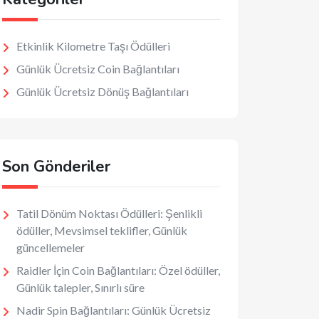
Etkinlik Kilometre Taşı Ödülleri
Günlük Ücretsiz Coin Bağlantıları
Günlük Ücretsiz Dönüş Bağlantıları
Son Gönderiler
Tatil Dönüm Noktası Ödülleri: Şenlikli
ödüller, Mevsimsel teklifler, Günlük
güncellemeler
Raidler İçin Coin Bağlantıları: Özel ödüller,
Günlük talepler, Sınırlı süre
Nadir Spin Bağlantıları: Günlük Ücretsiz