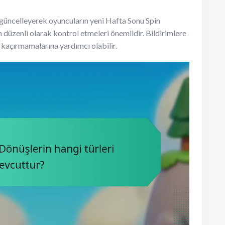
k güncelleyerek oyuncuların yeni Hafta Sonu Spin
n düzenli olarak kontrol etmeleri önemlidir. Bildirimlere
 kaçırmamalarına yardımcı olabilir.